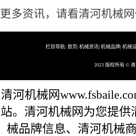
更多资讯，请看清河机械网www.
栏目导航:
首页
|
机械资讯
|
机械品牌
|
机械
2023 版权所有 ©
清河机械网www.fsbail
站。清河机械网为您提供
械品牌信息、清河机械