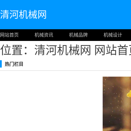
清河机械网
网站首页
机械资讯
机械品牌
机械设计
位置：清河机械网
网站首
热门栏目